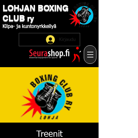
LOHJAN
​BOXING
CLUB
ry
Kilpa-
ja
kuntonyrkkeilyä
Kirjaudu
Treenit