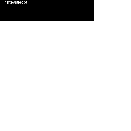
Yhteystiedot
Lohjan Boxing Club ry
Tennari