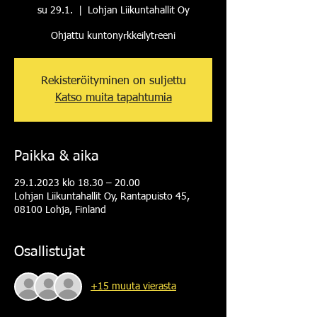
su 29.1.
  |  
Lohjan Liikuntahallit Oy
Ohjattu kuntonyrkkeilytreeni
Rekisteröityminen on suljettu
Katso muita tapahtumia
Paikka & aika
29.1.2023 klo 18.30 – 20.00
Lohjan Liikuntahallit Oy, Rantapuisto 45,
08100 Lohja, Finland
Osallistujat
+15 muuta vierasta