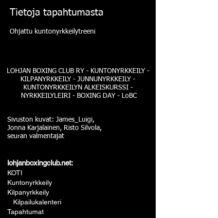
Tietoja tapahtumasta
Ohjattu kuntonyrkkeilytreeni
LOHJAN BOXING CLUB RY - KUNTONYRKKEILY -
KILPANYRKKEILY - JUNNUNYRKKEILY -
KUNTONYRKKEILYN ALKEISKURSSI -
NYRKKEILYLEIRI - BOXING DAY - LoBC
Sivuston kuvat: James_Luigi,
Jonna Karjalainen, Risto Silvola,
seuran valmentajat
lohjanboxingclub.net:
KOTI
Kuntonyrkkeily
Kilpanyrkkeily
Kilpailukalenteri
Tapahtumat