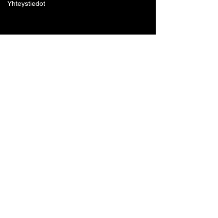
Yhteystiedot
Lohjan Boxing Club ry
Tennari