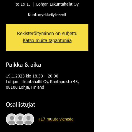
to 19.1.
  |  
Lohjan Liikuntahallit Oy
Kuntonyrkkeilytreenit
Rekisteröityminen on suljettu
Katso muita tapahtumia
Paikka & aika
19.1.2023 klo 18.30 – 20.00
Lohjan Liikuntahallit Oy, Rantapuisto 45,
08100 Lohja, Finland
Osallistujat
+17 muuta vierasta