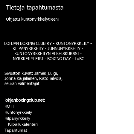
Tietoja tapahtumasta
Ohjattu kuntonyrkkeilytreeni
LOHJAN BOXING CLUB RY - KUNTONYRKKEILY -
KILPANYRKKEILY - JUNNUNYRKKEILY -
KUNTONYRKKEILYN ALKEISKURSSI -
NYRKKEILYLEIRI - BOXING DAY - LoBC
Sivuston kuvat: James_Luigi,
Jonna Karjalainen, Risto Silvola,
seuran valmentajat
lohjanboxingclub.net:
KOTI
Kuntonyrkkeily
Kilpanyrkkeily
Kilpailukalenteri
Tapahtumat