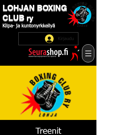
LOHJAN
​BOXING
CLUB
ry
Kilpa-
ja
kuntonyrkkeilyä
Kirjaudu
Treenit