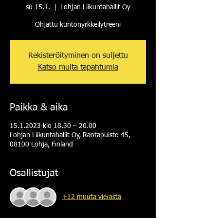
su 15.1.
  |  
Lohjan Liikuntahallit Oy
Ohjattu kuntonyrkkeilytreeni
Rekisteröityminen on suljettu
Katso muita tapahtumia
Paikka & aika
15.1.2023 klo 18.30 – 20.00
Lohjan Liikuntahallit Oy, Rantapuisto 45,
08100 Lohja, Finland
Osallistujat
+12 muuta vierasta