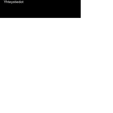
Yhteystiedot
Lohjan Boxing Club ry
Tennari