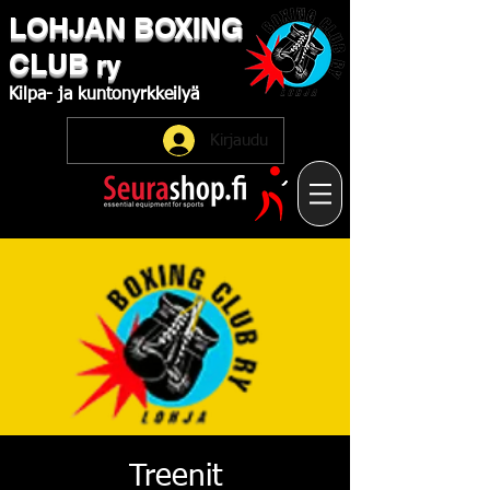
LOHJAN
​BOXING
CLUB
ry
Kilpa-
ja
kuntonyrkkeilyä
Kirjaudu
Treenit