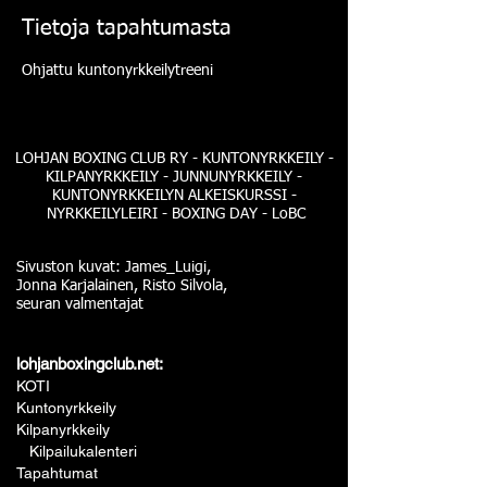
Tietoja tapahtumasta
Ohjattu kuntonyrkkeilytreeni
LOHJAN BOXING CLUB RY - KUNTONYRKKEILY -
KILPANYRKKEILY - JUNNUNYRKKEILY -
KUNTONYRKKEILYN ALKEISKURSSI -
NYRKKEILYLEIRI - BOXING DAY - LoBC
Sivuston kuvat: James_Luigi,
Jonna Karjalainen, Risto Silvola,
seuran valmentajat
lohjanboxingclub.net:
KOTI
Kuntonyrkkeily
Kilpanyrkkeily
Kilpailukalenteri
Tapahtumat