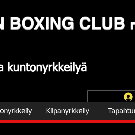
N
​BOXING CLUB
ja
kuntonyrkkeilyä
onyrkkeily
Kilpanyrkkeily
Tapahtu