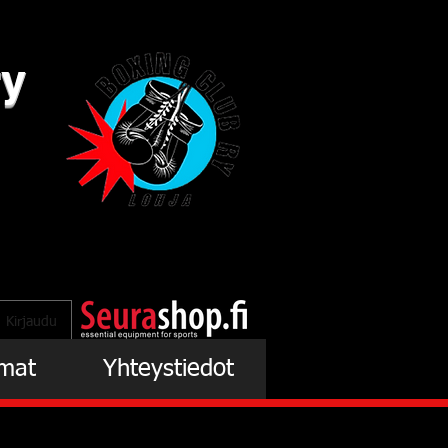
ry
Kirjaudu
mat
Yhteystiedot