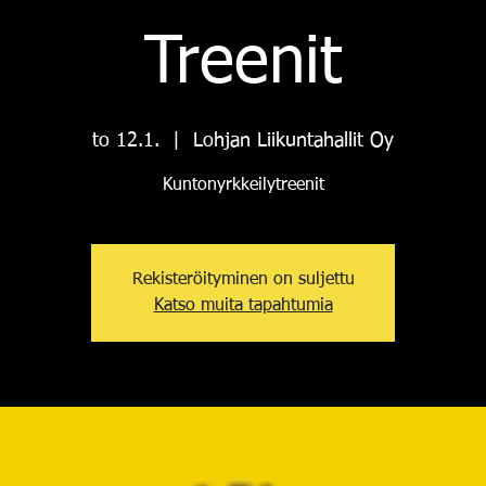
Treenit
to 12.1.
  |  
Lohjan Liikuntahallit Oy
Kuntonyrkkeilytreenit
Rekisteröityminen on suljettu
Katso muita tapahtumia