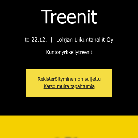
Treenit
to 22.12.
  |  
Lohjan Liikuntahallit Oy
Kuntonyrkkeilytreenit
Rekisteröityminen on suljettu
Katso muita tapahtumia