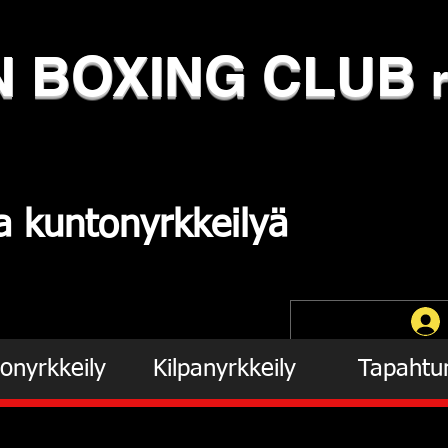
N
​BOXING CLUB
ja
kuntonyrkkeilyä
onyrkkeily
Kilpanyrkkeily
Tapahtu