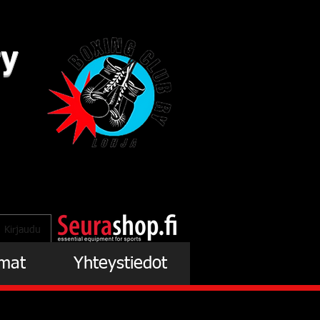
ry
Kirjaudu
mat
Yhteystiedot