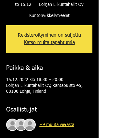
to 15.12.
  |  
Lohjan Liikuntahallit Oy
Kuntonyrkkeilytreenit
Rekisteröityminen on suljettu
Katso muita tapahtumia
Paikka & aika
15.12.2022 klo 18.30 – 20.00
Lohjan Liikuntahallit Oy, Rantapuisto 45,
08100 Lohja, Finland
Osallistujat
+9 muuta vierasta