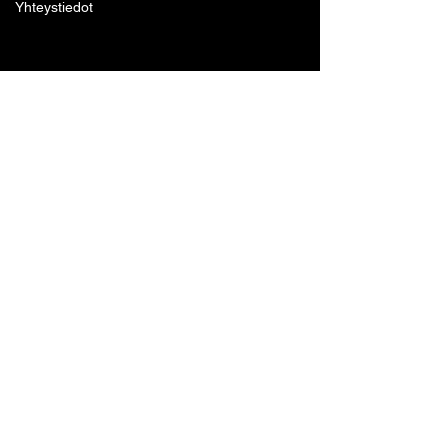
Yhteystiedot
Lohjan Boxing Club ry
Tennari