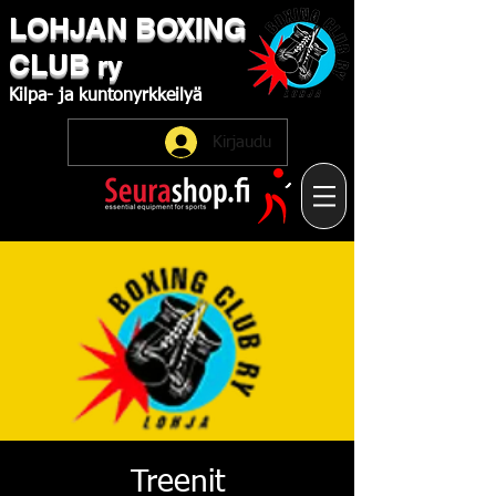
LOHJAN
​BOXING
CLUB
ry
Kilpa-
ja
kuntonyrkkeilyä
Kirjaudu
Treenit