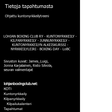
Tietoja tapahtumasta
Ohjattu kuntonyrkkeilytreeni
LOHJAN BOXING CLUB RY - KUNTONYRKKEILY -
KILPANYRKKEILY - JUNNUNYRKKEILY -
KUNTONYRKKEILYN ALKEISKURSSI -
NYRKKEILYLEIRI - BOXING DAY - LoBC
Sivuston kuvat: James_Luigi,
Jonna Karjalainen, Risto Silvola,
seuran valmentajat
lohjanboxingclub.net:
KOTI
Kuntonyrkkeily
Kilpanyrkkeily
Kilpailukalenteri
Tapahtumat