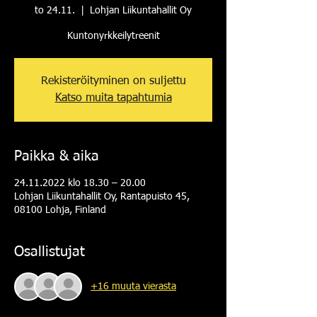
to 24.11.
  |  
Lohjan Liikuntahallit Oy
Kuntonyrkkeilytreenit
Rekisteröityminen on suljettu
Katso muita tapahtumia
Paikka & aika
24.11.2022 klo 18.30 – 20.00
Lohjan Liikuntahallit Oy, Rantapuisto 45,
08100 Lohja, Finland
Osallistujat
+16 muuta vierasta