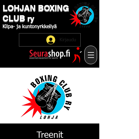
LOHJAN
​BOXING
CLUB
ry
Kilpa-
ja
kuntonyrkkeilyä
Kirjaudu
Treenit