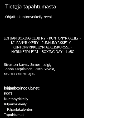
Tietoja tapahtumasta
Ohjattu kuntonyrkkeilytreeni
LOHJAN BOXING CLUB RY - KUNTONYRKKEILY -
KILPANYRKKEILY - JUNNUNYRKKEILY -
KUNTONYRKKEILYN ALKEISKURSSI -
NYRKKEILYLEIRI - BOXING DAY - LoBC
Sivuston kuvat: James_Luigi,
Jonna Karjalainen, Risto Silvola,
seuran valmentajat
lohjanboxingclub.net:
KOTI
Kuntonyrkkeily
Kilpanyrkkeily
Kilpailukalenteri
Tapahtumat