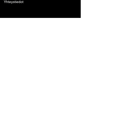
Yhteystiedot
Lohjan Boxing Club ry
Tennari