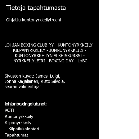
Tietoja tapahtumasta
Ohjattu kuntonyrkkeilytreeni
LOHJAN BOXING CLUB RY - KUNTONYRKKEILY -
KILPANYRKKEILY - JUNNUNYRKKEILY -
KUNTONYRKKEILYN ALKEISKURSSI -
NYRKKEILYLEIRI - BOXING DAY - LoBC
Sivuston kuvat: James_Luigi,
Jonna Karjalainen, Risto Silvola,
seuran valmentajat
lohjanboxingclub.net:
KOTI
Kuntonyrkkeily
Kilpanyrkkeily
Kilpailukalenteri
Tapahtumat