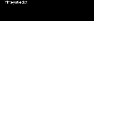
Yhteystiedot
Lohjan Boxing Club ry
Tennari