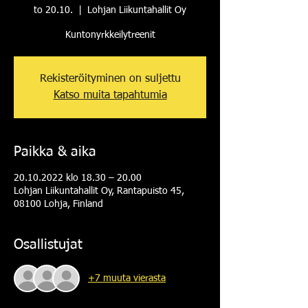
to 20.10.
  |  
Lohjan Liikuntahallit Oy
Kuntonyrkkeilytreenit
Rekisteröityminen on suljettu
Katso muita tapahtumia
Paikka & aika
20.10.2022 klo 18.30 – 20.00
Lohjan Liikuntahallit Oy, Rantapuisto 45,
08100 Lohja, Finland
Osallistujat
+7 muuta vierasta