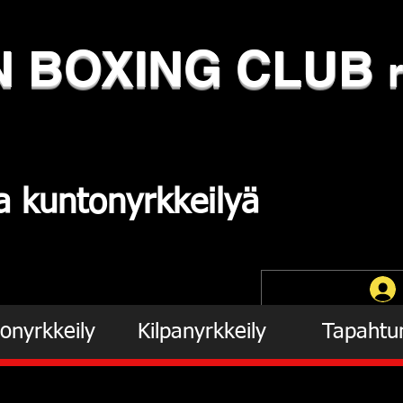
N
​BOXING CLUB
ja
kuntonyrkkeilyä
onyrkkeily
Kilpanyrkkeily
Tapahtu