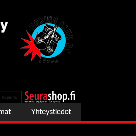
ry
Kirjaudu
mat
Yhteystiedot