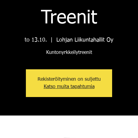
Treenit
to 13.10.
  |  
Lohjan Liikuntahallit Oy
Kuntonyrkkeilytreenit
Rekisteröityminen on suljettu
Katso muita tapahtumia