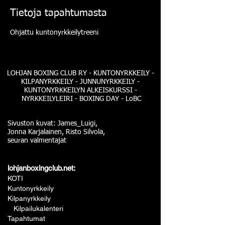
Tietoja tapahtumasta
Ohjattu kuntonyrkkeilytreeni
LOHJAN BOXING CLUB RY - KUNTONYRKKEILY -
KILPANYRKKEILY - JUNNUNYRKKEILY -
KUNTONYRKKEILYN ALKEISKURSSI -
NYRKKEILYLEIRI - BOXING DAY - LoBC
Sivuston kuvat: James_Luigi,
Jonna Karjalainen, Risto Silvola,
seuran valmentajat
lohjanboxingclub.net:
KOTI
Kuntonyrkkeily
Kilpanyrkkeily
Kilpailukalenteri
Tapahtumat