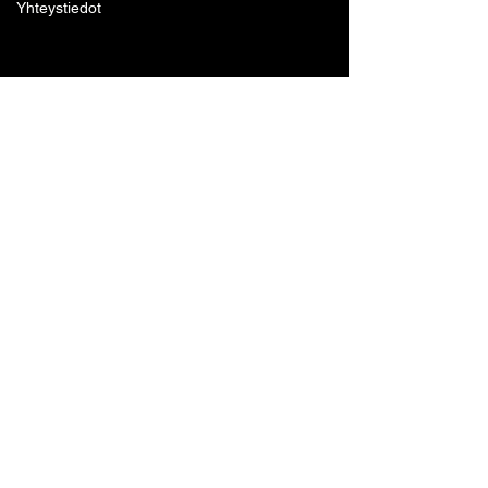
Yhteystiedot
Lohjan Boxing Club ry
Tennari