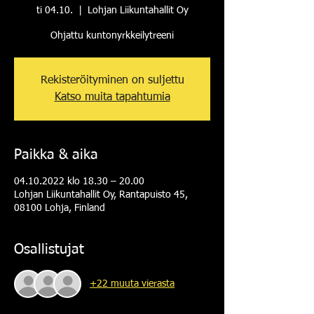
ti 04.10.
  |  
Lohjan Liikuntahallit Oy
Ohjattu kuntonyrkkeilytreeni
Rekisteröityminen on suljettu
Katso muita tapahtumia
Paikka & aika
04.10.2022 klo 18.30 – 20.00
Lohjan Liikuntahallit Oy, Rantapuisto 45,
08100 Lohja, Finland
Osallistujat
+22 muuta vierasta