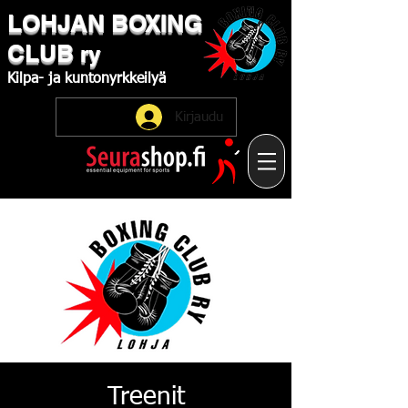
LOHJAN
​BOXING
CLUB
ry
Kilpa-
ja
kuntonyrkkeilyä
Kirjaudu
Treenit