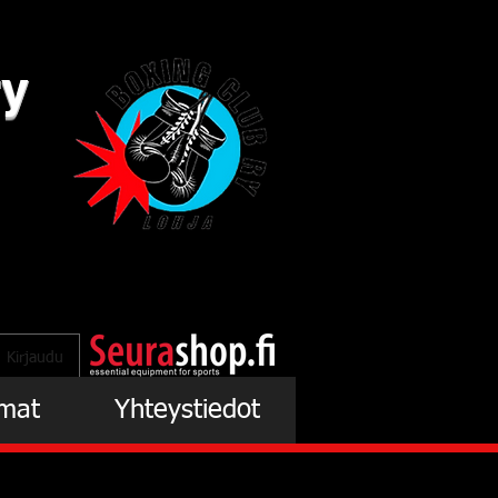
ry
Kirjaudu
mat
Yhteystiedot