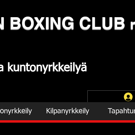
N
​BOXING CLUB
ja
kuntonyrkkeilyä
onyrkkeily
Kilpanyrkkeily
Tapahtu