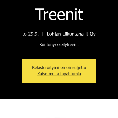
Treenit
to 29.9.
  |  
Lohjan Liikuntahallit Oy
Kuntonyrkkeilytreenit
Rekisteröityminen on suljettu
Katso muita tapahtumia