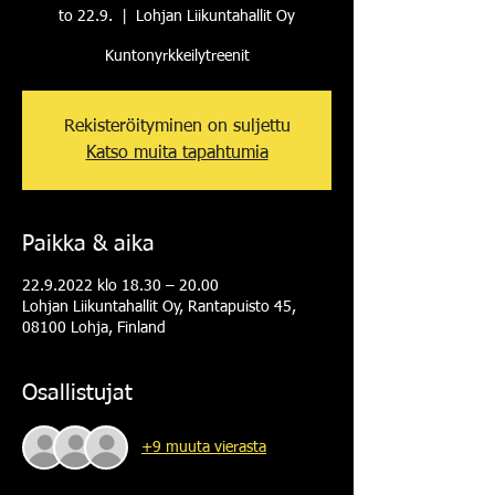
to 22.9.
  |  
Lohjan Liikuntahallit Oy
Kuntonyrkkeilytreenit
Rekisteröityminen on suljettu
Katso muita tapahtumia
Paikka & aika
22.9.2022 klo 18.30 – 20.00
Lohjan Liikuntahallit Oy, Rantapuisto 45,
08100 Lohja, Finland
Osallistujat
+9 muuta vierasta