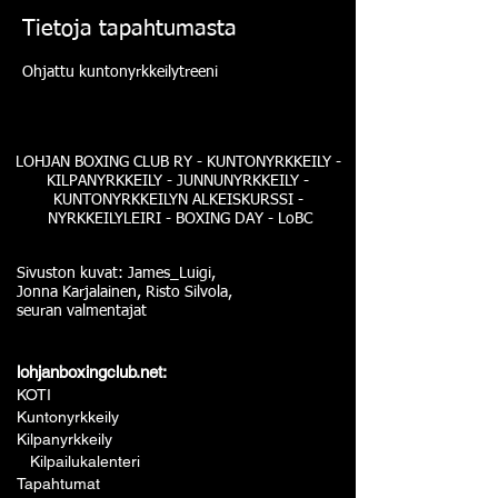
Tietoja tapahtumasta
Ohjattu kuntonyrkkeilytreeni
LOHJAN BOXING CLUB RY - KUNTONYRKKEILY -
KILPANYRKKEILY - JUNNUNYRKKEILY -
KUNTONYRKKEILYN ALKEISKURSSI -
NYRKKEILYLEIRI - BOXING DAY - LoBC
Sivuston kuvat: James_Luigi,
Jonna Karjalainen, Risto Silvola,
seuran valmentajat
lohjanboxingclub.net:
KOTI
Kuntonyrkkeily
Kilpanyrkkeily
Kilpailukalenteri
Tapahtumat