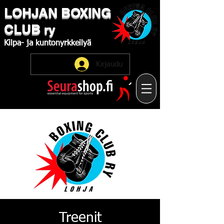
LOHJAN
​BOXING
CLUB
ry
Kilpa-
ja
kuntonyrkkeilyä
Kirjaudu
Treenit