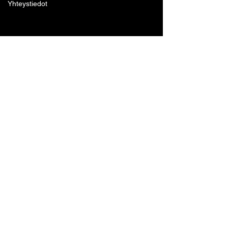
Yhteystiedot
Lohjan Boxing Club ry
Tennari