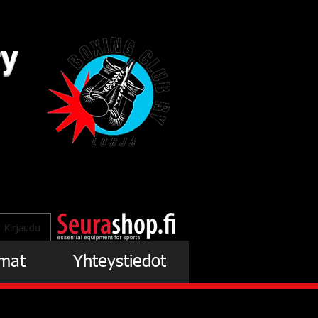
ry
Kirjaudu
mat
Yhteystiedot