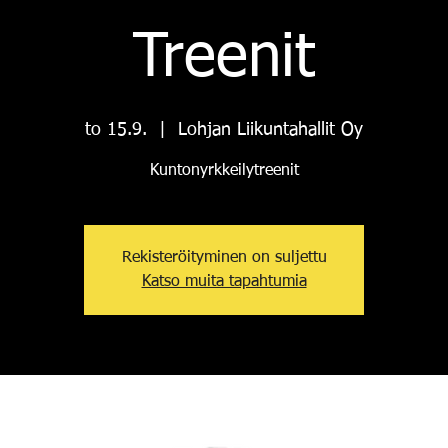
Treenit
to 15.9.
  |  
Lohjan Liikuntahallit Oy
Kuntonyrkkeilytreenit
Rekisteröityminen on suljettu
Katso muita tapahtumia