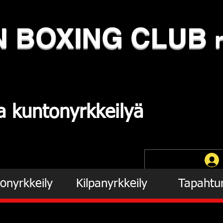
N
​BOXING CLUB
ja
kuntonyrkkeilyä
onyrkkeily
Kilpanyrkkeily
Tapahtu