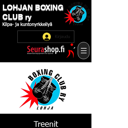
LOHJAN
​BOXING
CLUB
ry
Kilpa-
ja
kuntonyrkkeilyä
Kirjaudu
Treenit