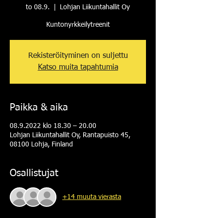
to 08.9.
  |  
Lohjan Liikuntahallit Oy
Kuntonyrkkeilytreenit
Rekisteröityminen on suljettu
Katso muita tapahtumia
Paikka & aika
08.9.2022 klo 18.30 – 20.00
Lohjan Liikuntahallit Oy, Rantapuisto 45,
08100 Lohja, Finland
Osallistujat
+14 muuta vierasta