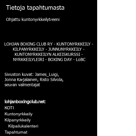
Tietoja tapahtumasta
Ohjattu kuntonyrkkeilytreeni
LOHJAN BOXING CLUB RY - KUNTONYRKKEILY -
KILPANYRKKEILY - JUNNUNYRKKEILY -
KUNTONYRKKEILYN ALKEISKURSSI -
NYRKKEILYLEIRI - BOXING DAY - LoBC
Sivuston kuvat: James_Luigi,
Jonna Karjalainen, Risto Silvola,
seuran valmentajat
lohjanboxingclub.net:
KOTI
Kuntonyrkkeily
Kilpanyrkkeily
Kilpailukalenteri
Tapahtumat