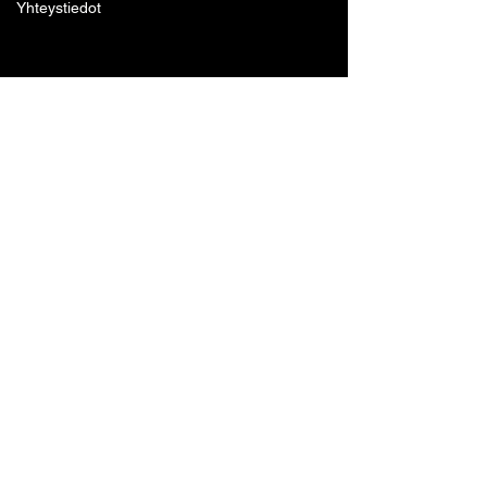
Yhteystiedot
Lohjan Boxing Club ry
Tennari