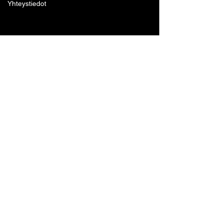
Yhteystiedot
Lohjan Boxing Club ry
Tennari