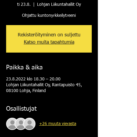
ti 23.8.
  |  
Lohjan Liikuntahallit Oy
Ohjattu kuntonyrkkeilytreeni
Rekisteröityminen on suljettu
Katso muita tapahtumia
Paikka & aika
23.8.2022 klo 18.30 – 20.00
Lohjan Liikuntahallit Oy, Rantapuisto 45,
08100 Lohja, Finland
Osallistujat
+26 muuta vierasta