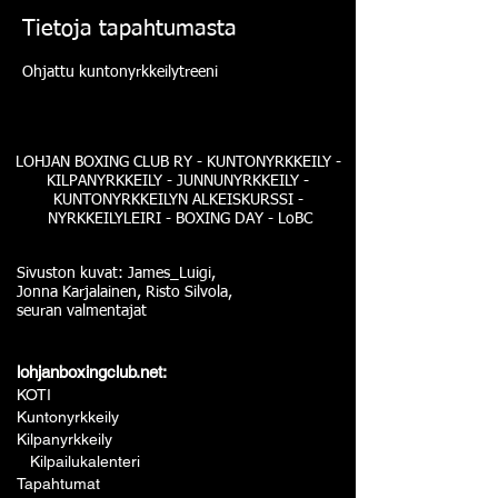
Tietoja tapahtumasta
Ohjattu kuntonyrkkeilytreeni
LOHJAN BOXING CLUB RY - KUNTONYRKKEILY -
KILPANYRKKEILY - JUNNUNYRKKEILY -
KUNTONYRKKEILYN ALKEISKURSSI -
NYRKKEILYLEIRI - BOXING DAY - LoBC
Sivuston kuvat: James_Luigi,
Jonna Karjalainen, Risto Silvola,
seuran valmentajat
lohjanboxingclub.net:
KOTI
Kuntonyrkkeily
Kilpanyrkkeily
Kilpailukalenteri
Tapahtumat