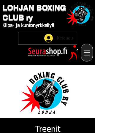
LOHJAN
​BOXING
CLUB
ry
Kilpa-
ja
kuntonyrkkeilyä
Kirjaudu
Treenit