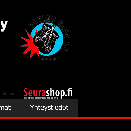
ry
Kirjaudu
mat
Yhteystiedot