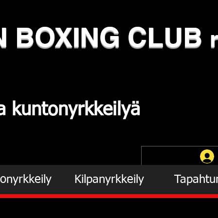
N
​BOXING CLUB
ja
kuntonyrkkeilyä
onyrkkeily
Kilpanyrkkeily
Tapahtu