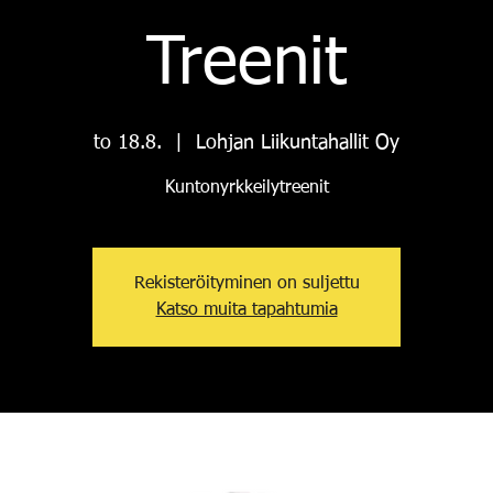
Treenit
to 18.8.
  |  
Lohjan Liikuntahallit Oy
Kuntonyrkkeilytreenit
Rekisteröityminen on suljettu
Katso muita tapahtumia