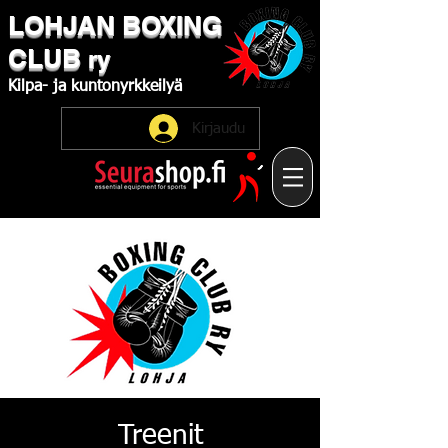
LOHJAN
​BOXING
CLUB
ry
Kilpa-
ja
kuntonyrkkeilyä
Kirjaudu
Treenit