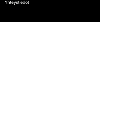
Yhteystiedot
Lohjan Boxing Club ry
Tennari