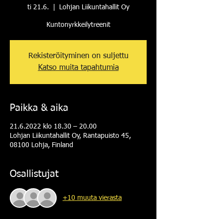
ti 21.6.
  |  
Lohjan Liikuntahallit Oy
Kuntonyrkkeilytreenit
Rekisteröityminen on suljettu
Katso muita tapahtumia
Paikka & aika
21.6.2022 klo 18.30 – 20.00
Lohjan Liikuntahallit Oy, Rantapuisto 45,
08100 Lohja, Finland
Osallistujat
+10 muuta vierasta