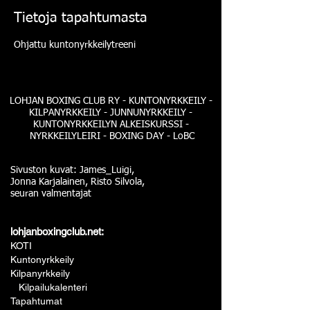
Tietoja tapahtumasta
Ohjattu kuntonyrkkeilytreeni
LOHJAN BOXING CLUB RY - KUNTONYRKKEILY -
KILPANYRKKEILY - JUNNUNYRKKEILY -
KUNTONYRKKEILYN ALKEISKURSSI -
NYRKKEILYLEIRI - BOXING DAY - LoBC
Sivuston kuvat: James_Luigi,
Jonna Karjalainen, Risto Silvola,
seuran valmentajat
lohjanboxingclub.net:
KOTI
Kuntonyrkkeily
Kilpanyrkkeily
Kilpailukalenteri
Tapahtumat