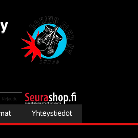
ry
Kirjaudu
mat
Yhteystiedot