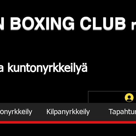
N
​BOXING CLUB
ja
kuntonyrkkeilyä
onyrkkeily
Kilpanyrkkeily
Tapahtu