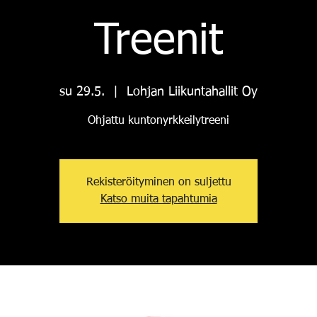
Treenit
su 29.5.
  |  
Lohjan Liikuntahallit Oy
Ohjattu kuntonyrkkeilytreeni
Rekisteröityminen on suljettu
Katso muita tapahtumia