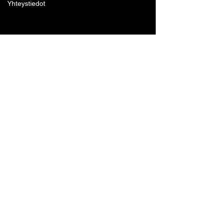
Yhteystiedot
Lohjan Boxing Club ry
Tennari