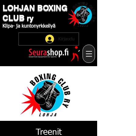
LOHJAN
​BOXING
CLUB
ry
Kilpa-
ja
kuntonyrkkeilyä
Kirjaudu
Treenit