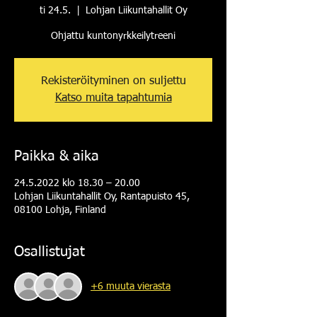
ti 24.5.
  |  
Lohjan Liikuntahallit Oy
Ohjattu kuntonyrkkeilytreeni
Rekisteröityminen on suljettu
Katso muita tapahtumia
Paikka & aika
24.5.2022 klo 18.30 – 20.00
Lohjan Liikuntahallit Oy, Rantapuisto 45,
08100 Lohja, Finland
Osallistujat
+6 muuta vierasta