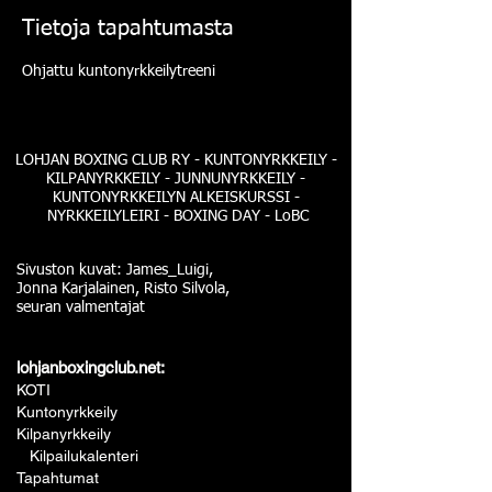
Tietoja tapahtumasta
Ohjattu kuntonyrkkeilytreeni
LOHJAN BOXING CLUB RY - KUNTONYRKKEILY -
KILPANYRKKEILY - JUNNUNYRKKEILY -
KUNTONYRKKEILYN ALKEISKURSSI -
NYRKKEILYLEIRI - BOXING DAY - LoBC
Sivuston kuvat: James_Luigi,
Jonna Karjalainen, Risto Silvola,
seuran valmentajat
lohjanboxingclub.net:
KOTI
Kuntonyrkkeily
Kilpanyrkkeily
Kilpailukalenteri
Tapahtumat