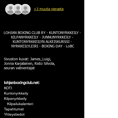
+3 muuta vierasta
LOHJAN BOXING CLUB RY - KUNTONYRKKEILY -
KILPANYRKKEILY - JUNNUNYRKKEILY -
KUNTONYRKKEILYN ALKEISKURSSI -
NYRKKEILYLEIRI - BOXING DAY - LoBC
Sivuston kuvat: James_Luigi,
Jonna Karjalainen, Risto Silvola,
seuran valmentajat
lohjanboxingclub.net:
KOTI
Kuntonyrkkeily
Kilpanyrkkeily
Kilpailukalenteri
Tapahtumat
Yhteystiedot