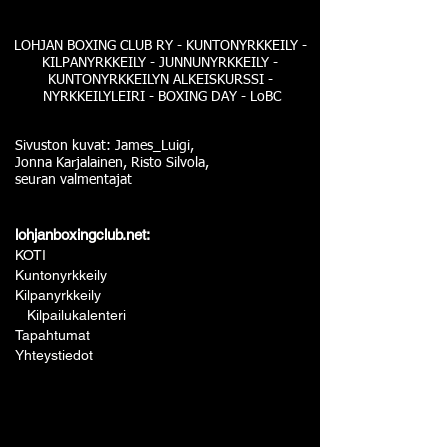
LOHJAN BOXING CLUB RY - KUNTONYRKKEILY -
KILPANYRKKEILY - JUNNUNYRKKEILY -
KUNTONYRKKEILYN ALKEISKURSSI -
NYRKKEILYLEIRI - BOXING DAY - LoBC
Sivuston kuvat: James_Luigi,
Jonna Karjalainen, Risto Silvola,
seuran valmentajat
lohjanboxingclub.net:
KOTI
Kuntonyrkkeily
Kilpanyrkkeily
Kilpailukalenteri
Tapahtumat
Yhteystiedot