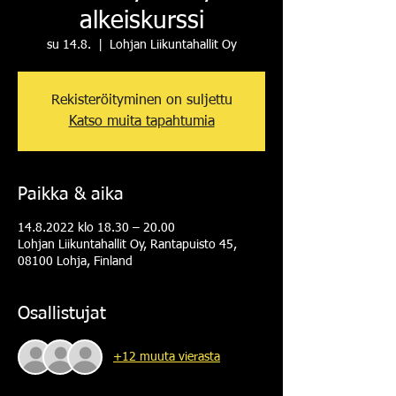
alkeiskurssi
su 14.8.
  |  
Lohjan Liikuntahallit Oy
Rekisteröityminen on suljettu
Katso muita tapahtumia
Paikka & aika
14.8.2022 klo 18.30 – 20.00
Lohjan Liikuntahallit Oy, Rantapuisto 45,
08100 Lohja, Finland
Osallistujat
+12 muuta vierasta