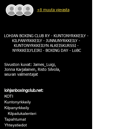
+8 muuta vierasta
LOHJAN BOXING CLUB RY - KUNTONYRKKEILY -
KILPANYRKKEILY - JUNNUNYRKKEILY -
KUNTONYRKKEILYN ALKEISKURSSI -
NYRKKEILYLEIRI - BOXING DAY - LoBC
Sivuston kuvat: James_Luigi,
Jonna Karjalainen, Risto Silvola,
seuran valmentajat
lohjanboxingclub.net:
KOTI
Kuntonyrkkeily
Kilpanyrkkeily
Kilpailukalenteri
Tapahtumat
Yhteystiedot