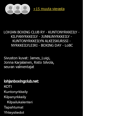
+15 muuta vierasta
LOHJAN BOXING CLUB RY - KUNTONYRKKEILY -
KILPANYRKKEILY - JUNNUNYRKKEILY -
KUNTONYRKKEILYN ALKEISKURSSI -
NYRKKEILYLEIRI - BOXING DAY - LoBC
Sivuston kuvat: James_Luigi,
Jonna Karjalainen, Risto Silvola,
seuran valmentajat
lohjanboxingclub.net:
KOTI
Kuntonyrkkeily
Kilpanyrkkeily
Kilpailukalenteri
Tapahtumat
Yhteystiedot