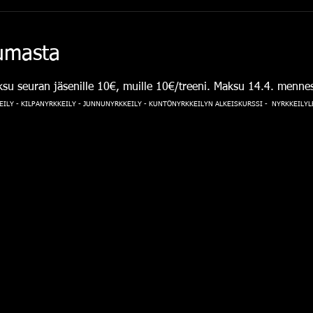
tumasta
su seuran jäsenille 10€, muille 10€/treeni. Maksu 14.4. mennessä
ILY - KILPANYRKKEILY - JUNNUNYRKKEILY - KUNTONYRKKEILYN ALKEISKURSSI - NYRKKEILYLEI