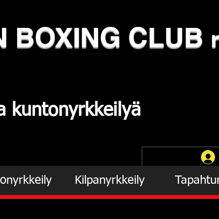
N
​BOXING CLUB
ja
kuntonyrkkeilyä
onyrkkeily
Kilpanyrkkeily
Tapahtu