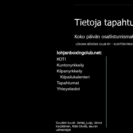
Tietoja tapah
Koko päivän osallistumismak
LOHJAN BOXING CLUB RY - KUNTONYRKKE
lohjanboxingclub.net:
KOTI
Kuntonyrkkeily
Kilpanyrkkeily
Kilpailukalenteri
Tapahtumat
Yhteystiedot
Sivuston kuvat: James_Luigi, Jonna
Karjalainen, Risto Silvola, seuran
valmentajat