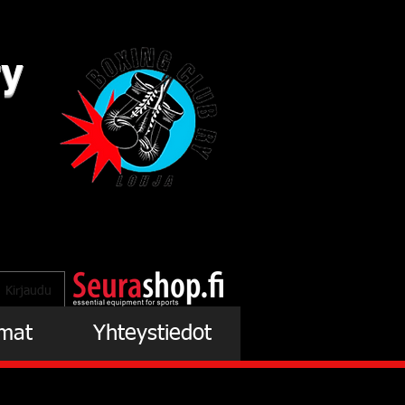
ry
Kirjaudu
mat
Yhteystiedot