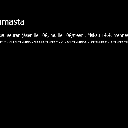
tumasta
su seuran jäsenille 10€, muille 10€/treeni. Maksu 14.4. mennessä
ILY - KILPANYRKKEILY - JUNNUNYRKKEILY - KUNTONYRKKEILYN ALKEISKURSSI - NYRKKEILYLEI