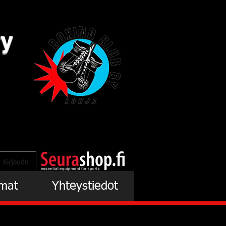
ry
Kirjaudu
mat
Yhteystiedot