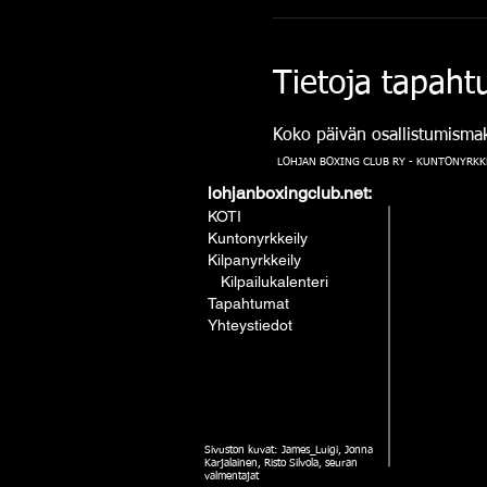
Tietoja tapah
Koko päivän osallistumismak
LOHJAN BOXING CLUB RY - KUNTONYRKKE
lohjanboxingclub.net:
KOTI
Kuntonyrkkeily
Kilpanyrkkeily
Kilpailukalenteri
Tapahtumat
Yhteystiedot
Sivuston kuvat: James_Luigi, Jonna
Karjalainen, Risto Silvola, seuran
valmentajat