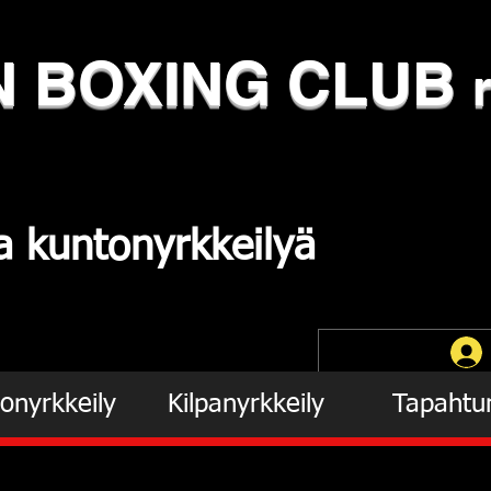
N
​BOXING CLUB
ja
kuntonyrkkeilyä
onyrkkeily
Kilpanyrkkeily
Tapahtu