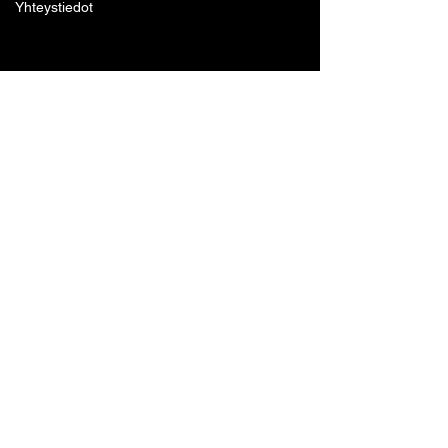
Yhteystiedot
Lohjan Boxing Club ry
Tennari