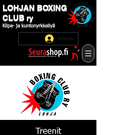
LOHJAN
​BOXING
CLUB
ry
Kilpa-
ja
kuntonyrkkeilyä
Kirjaudu
Treenit