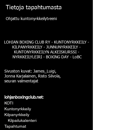
Tietoja tapahtumasta
Ohjattu kuntonyrkkeilytreeni
LOHJAN BOXING CLUB RY - KUNTONYRKKEILY -
KILPANYRKKEILY - JUNNUNYRKKEILY -
KUNTONYRKKEILYN ALKEISKURSSI -
NYRKKEILYLEIRI - BOXING DAY - LoBC
Sivuston kuvat: James_Luigi,
Jonna Karjalainen, Risto Silvola,
seuran valmentajat
lohjanboxingclub.net:
KOTI
Kuntonyrkkeily
Kilpanyrkkeily
Kilpailukalenteri
Tapahtumat