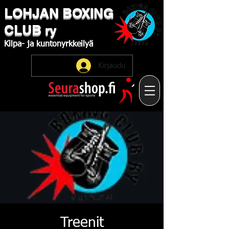
LOHJAN
​BOXING
CLUB
ry
Kilpa-
ja
kuntonyrkkeilyä
Kirjaudu
Treenit