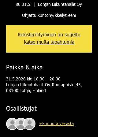
su 31.5.
  |  
Lohjan Liikuntahallit Oy
Ohjattu kuntonyrkkeilytreeni
Rekisteröityminen on suljettu
Katso muita tapahtumia
Paikka & aika
31.5.2026 klo 18.30 – 20.00
Lohjan Liikuntahallit Oy, Rantapuisto 45,
08100 Lohja, Finland
Osallistujat
+5 muuta vierasta