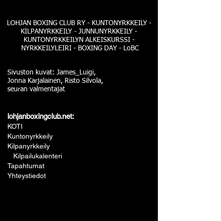
LOHJAN BOXING CLUB RY - KUNTONYRKKEILY -
KILPANYRKKEILY - JUNNUNYRKKEILY -
KUNTONYRKKEILYN ALKEISKURSSI -
NYRKKEILYLEIRI - BOXING DAY - LoBC
Sivuston kuvat: James_Luigi,
Jonna Karjalainen, Risto Silvola,
seuran valmentajat
lohjanboxingclub.net:
KOTI
Kuntonyrkkeily
Kilpanyrkkeily
Kilpailukalenteri
Tapahtumat
Yhteystiedot