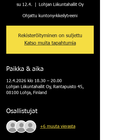
su 12.4.
  |  
Lohjan Liikuntahallit Oy
Ohjattu kuntonyrkkeilytreeni
Rekisteröityminen on suljettu
Katso muita tapahtumia
Paikka & aika
12.4.2026 klo 18.30 – 20.00
Lohjan Liikuntahallit Oy, Rantapuisto 45,
08100 Lohja, Finland
Osallistujat
+6 muuta vierasta