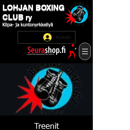
LOHJAN
​BOXING
CLUB
ry
Kilpa-
ja
kuntonyrkkeilyä
Kirjaudu
Treenit