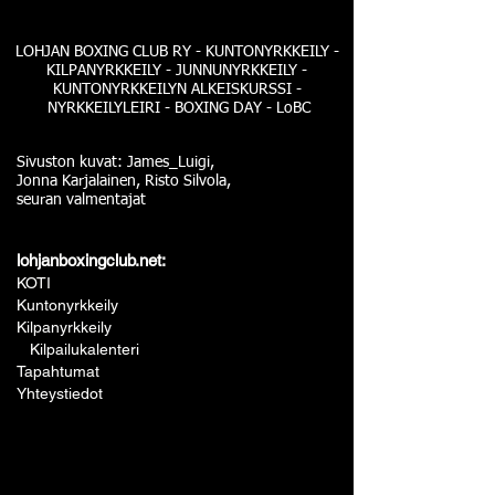
LOHJAN BOXING CLUB RY - KUNTONYRKKEILY -
KILPANYRKKEILY - JUNNUNYRKKEILY -
KUNTONYRKKEILYN ALKEISKURSSI -
NYRKKEILYLEIRI - BOXING DAY - LoBC
Sivuston kuvat: James_Luigi,
Jonna Karjalainen, Risto Silvola,
seuran valmentajat
lohjanboxingclub.net:
KOTI
Kuntonyrkkeily
Kilpanyrkkeily
Kilpailukalenteri
Tapahtumat
Yhteystiedot